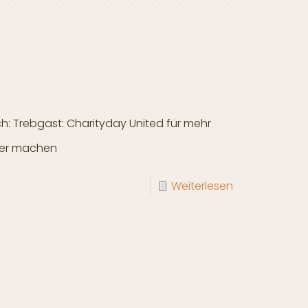
ent
h: Trebgast: Charityday United für mehr
arer machen
Weiterlesen